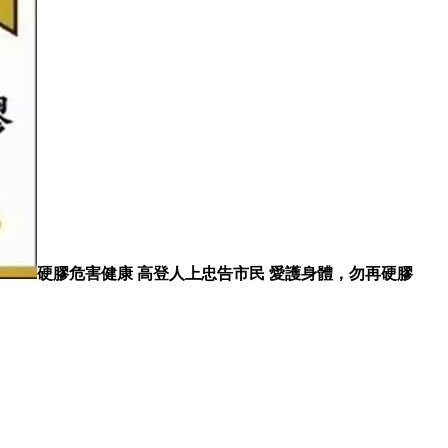
硬膠危害健康 高登人上忠告市民 愛護身體，勿再硬膠