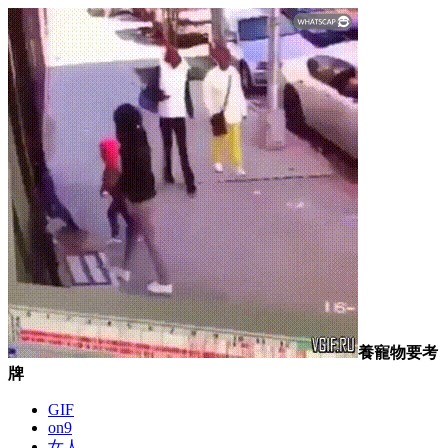
養寵物要考
牌
GIF
on9
女人