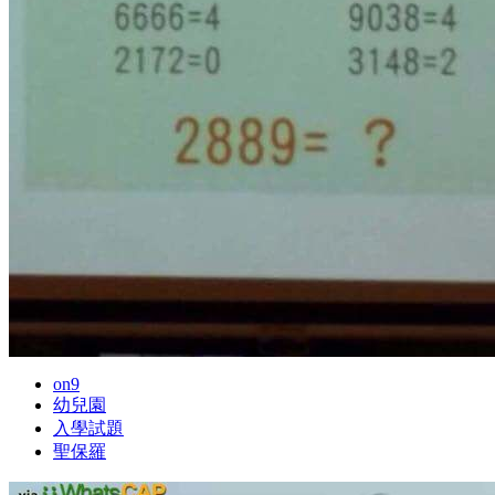
on9
幼兒園
入學試題
聖保羅