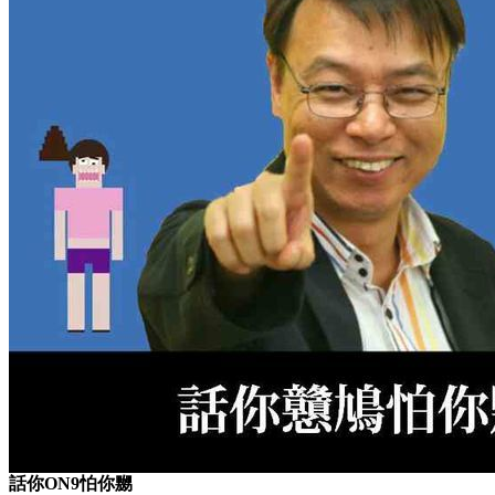
話你ON9怕你嬲