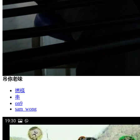
吊你老味
撚樣
串
on9
sam_wong