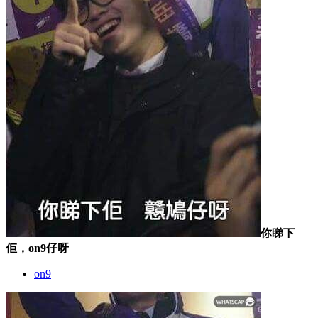
你睇下
佢，on9仔呀
on9