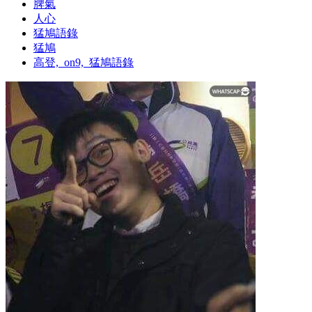
脾氣
人心
猛鳩語錄
猛鳩
高登,_on9,_猛鳩語錄