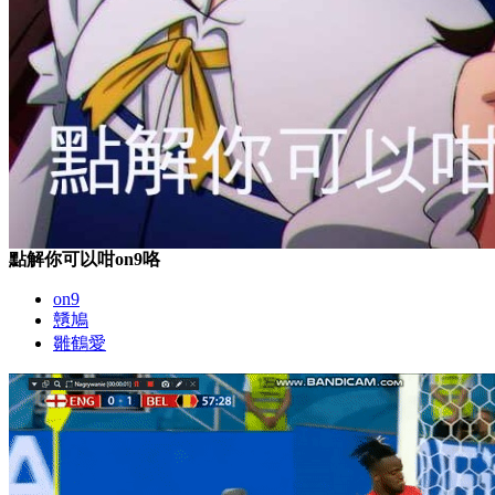
點解你可以咁on9咯
on9
戇鳩
雛鶴愛