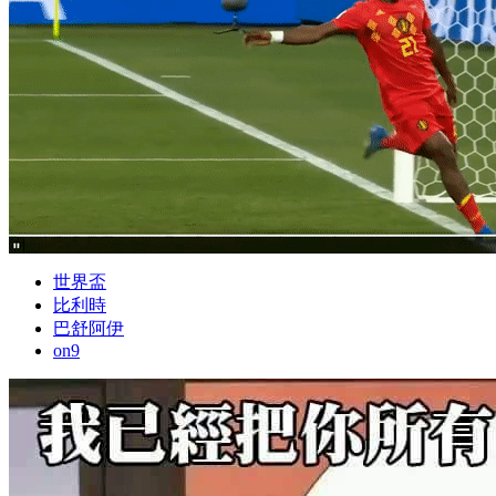
世界盃
比利時
巴舒阿伊
on9