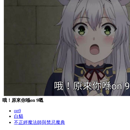
哦！原來你喺on 9嘅
on9
白貓
不正經魔法師與禁忌魔典