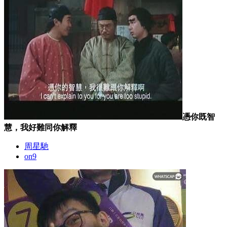
憑你既智
慧，我好難同你解釋
周星馳
on9