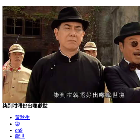
柒到咁唔好出嚟獻世
黃秋生
柒
on9
獻世