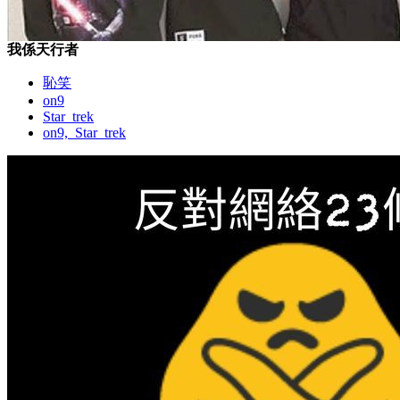
我係天行者
恥笑
on9
Star_trek
on9,_Star_trek