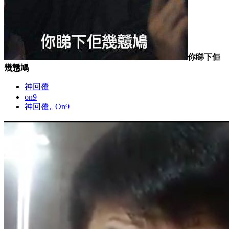
你睇下佢
幾戇鳩
神回覆
on9
神回覆,_On9