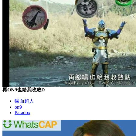
再ON9也給我收斂D
幪面超人
on9
Paradox