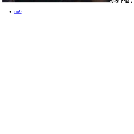
你睇下佢，
on9