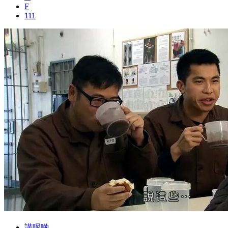
F
111
講呢啲