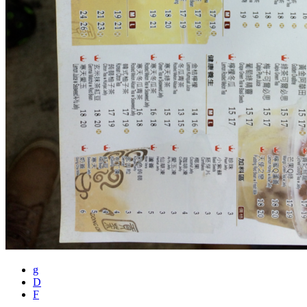
g
D
F