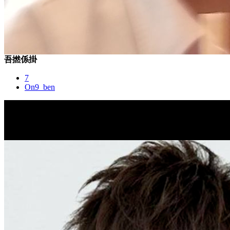
吾撚係掛
7
On9_ben