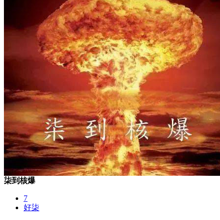
柒到核爆
7
好柒