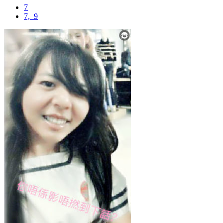
7
7,_9