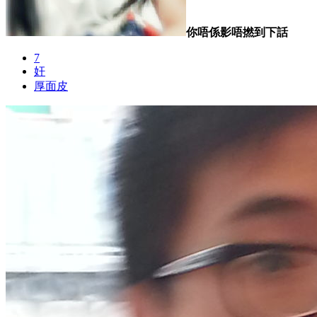
你唔係影唔撚到下話
7
奸
厚面皮