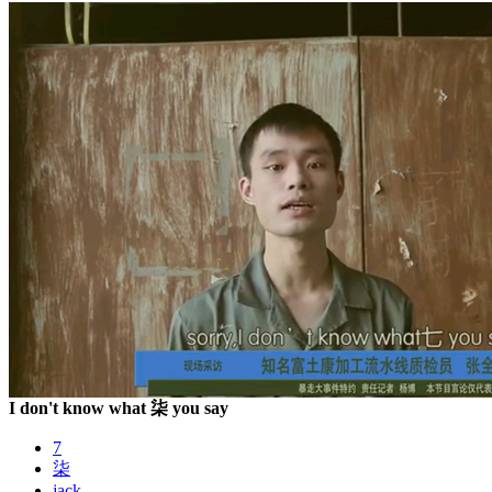
I don't know what 柒 you say
7
柒
jack