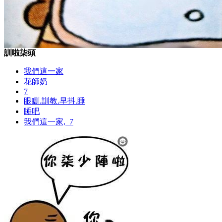
訓啦柒頭
我們這一家
花師奶
7
眼瞓.訓教.早抖.睡
睡吧
我們這一家,_7