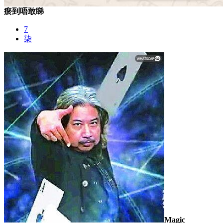
瘀到唔敢睇
7
柒
Magic