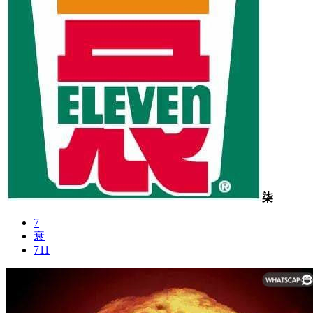
柒
7
衰
711