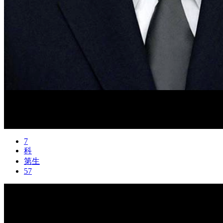
7
科
第生
57