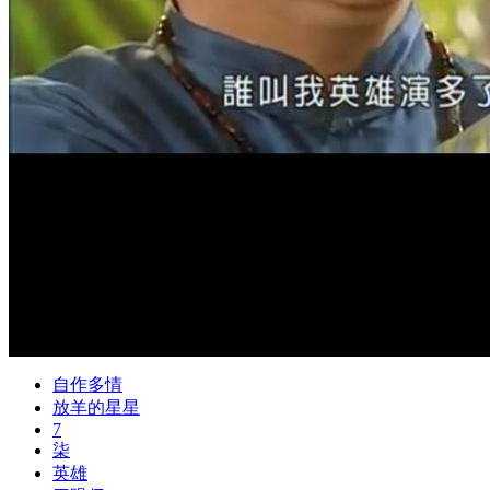
自作多情
放羊的星星
7
柒
英雄