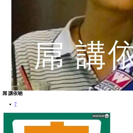
屌 講依啲
7