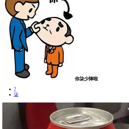
你柒少陣啦
7
柒