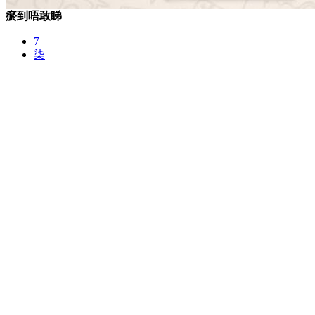
瘀到唔敢睇
7
柒