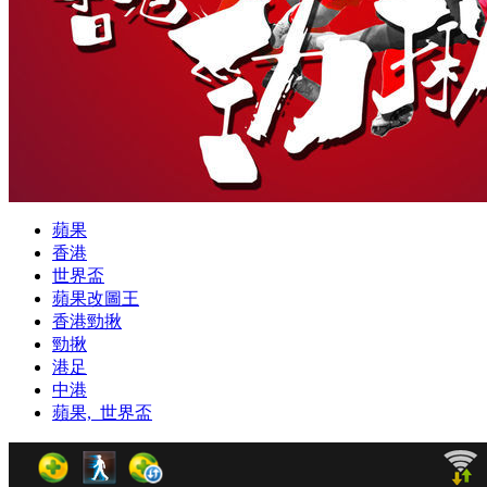
蘋果
香港
世界盃
蘋果改圖王
香港勁揪
勁揪
港足
中港
蘋果,_世界盃