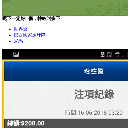
呢下一定好L傷，轉咗咁多下
世界盃
巴西國家足球隊
尼馬