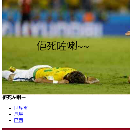
佢死左喇~~
世界盃
尼馬
巴西