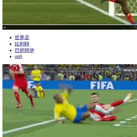
世界盃
比利時
巴舒阿伊
on9