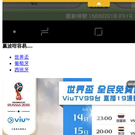
贏波咁容易.....
世界盃
葡萄牙
西班牙