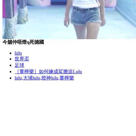
今舖仲唔燈q死德國
lulu
世界盃
足球
［薑檸樂］如何練成鯊膽追Lulu
lulu,大埔lulu,燈神lulu,薑檸樂