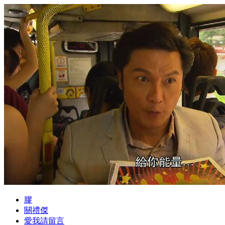
膠
關禮傑
愛我請留言