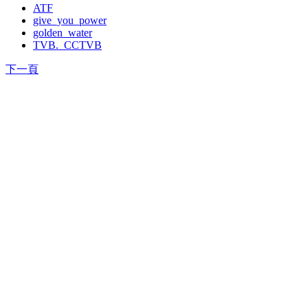
ATF
give_you_power
golden_water
TVB._CCTVB
下一頁