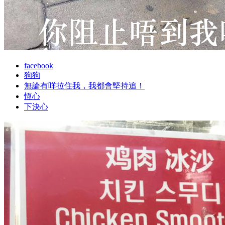
facebook
狗狗
無論有咩拉住我，我都會堅持追！
恆心
下決心