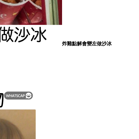
炸雞點解會變左做沙冰