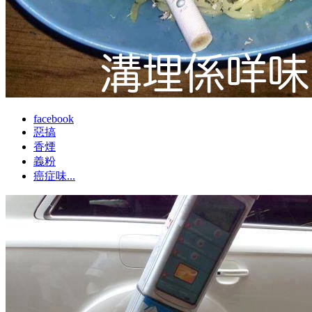
facebook
惡搞
香煙
義粉
癌症味...