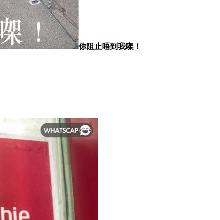
你阻止唔到我㗎！