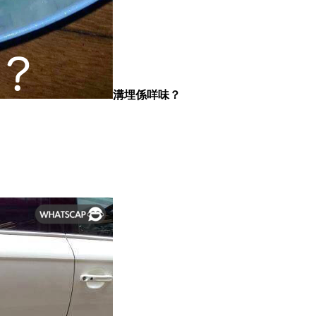
溝埋係咩味？