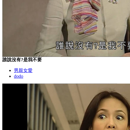
誰說沒有?是我不要
男親女愛
dodo