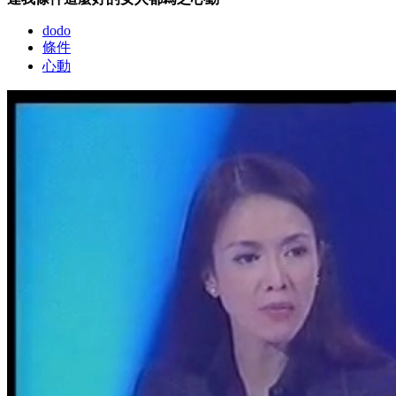
dodo
條件
心動