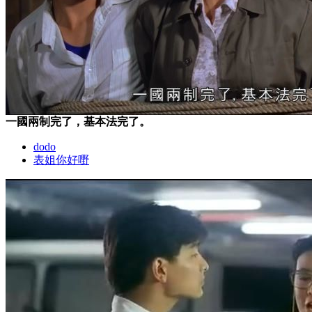
一國兩制完了，基本法完了。
dodo
表姐你好嘢