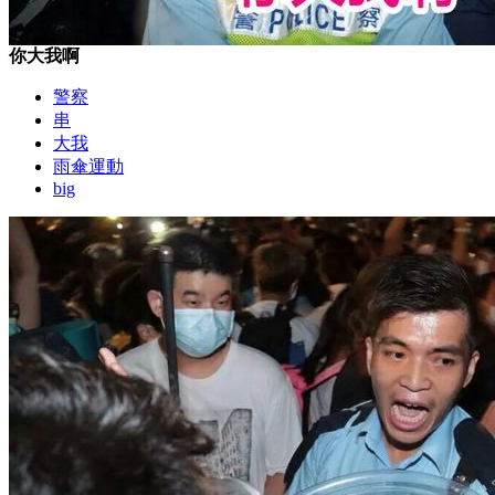
你大我啊
警察
串
大我
雨傘運動
big