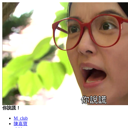
你說謊！
M_club
陳嘉寶