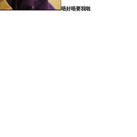
唔好唔要我啦