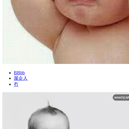
BBbb
屋企人
冇