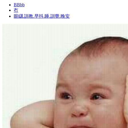
BBbb
冇
眼瞓.訓教.早抖.睡.訓覺.晚安