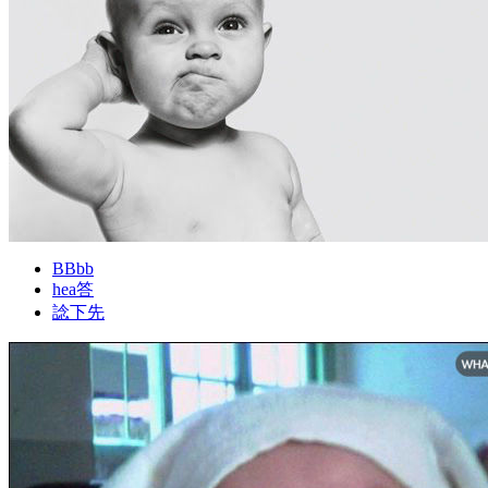
BBbb
hea答
諗下先