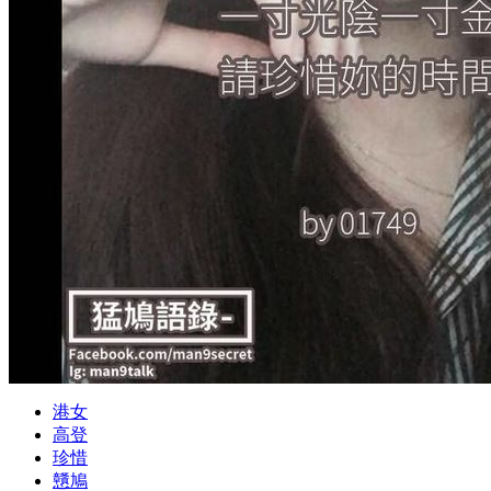
港女
高登
珍惜
戇鳩