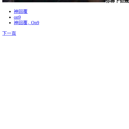
你睇下佢幾
神回覆
on9
神回覆,_On9
下一頁