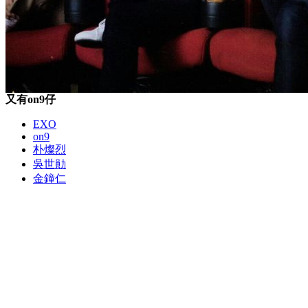
又有on9仔
EXO
on9
朴燦烈
吳世勛
金鐘仁