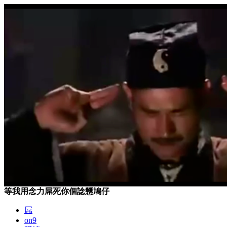
等我用念力屌死你個諗戇鳩仔
屌
on9