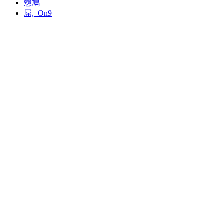
戇鳩
屌,_On9