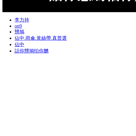
李力持
on9
戇鳩
佔中.雨傘.黃絲帶.真普選
佔中
話你戇鳩怕你嬲