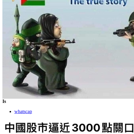
Is
whatscap