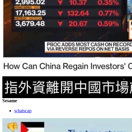
Sesame
whatscap