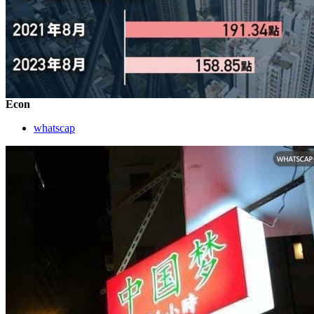
Econ
whatscap