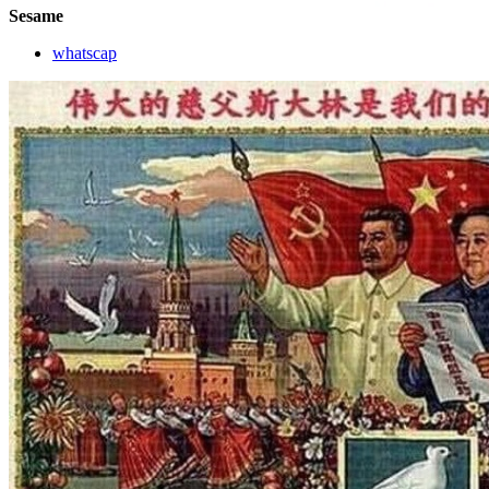
Sesame
whatscap