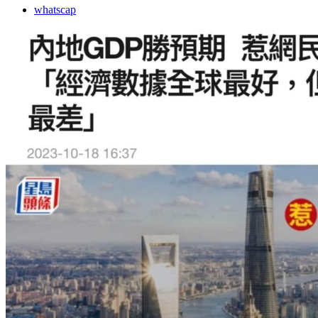
whatscap