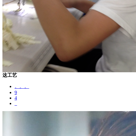
这工艺
。。。
9
4
_