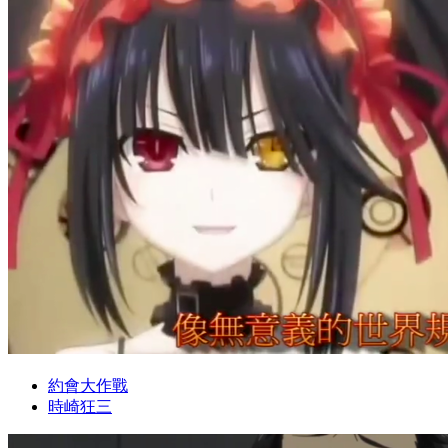
約會大作戰
時崎狂三