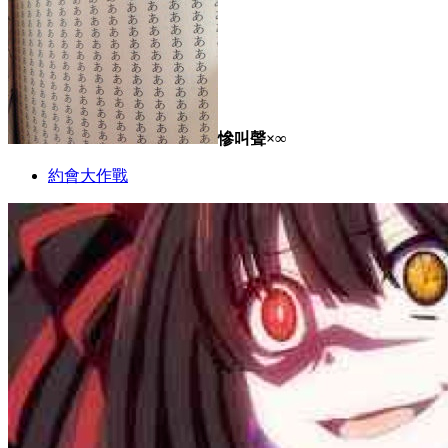
慘叫聲×∞
約會大作戰