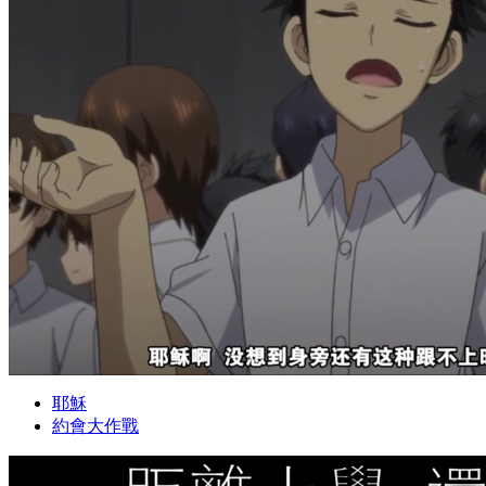
耶穌
約會大作戰