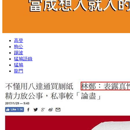
高登
狗公
踢波
猛鳩語錄
猛鳩
龍門