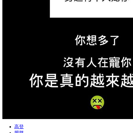
高登
肥胖