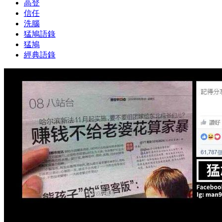
高登
信任
洗腦
猛鳩語錄
猛鳩
經典語錄