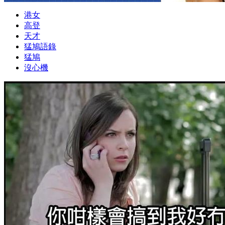
港女
高登
天才
猛鳩語錄
猛鳩
沒心機