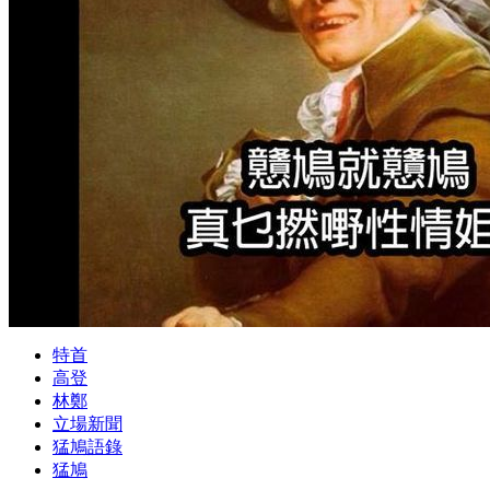
特首
高登
林鄭
立場新聞
猛鳩語錄
猛鳩