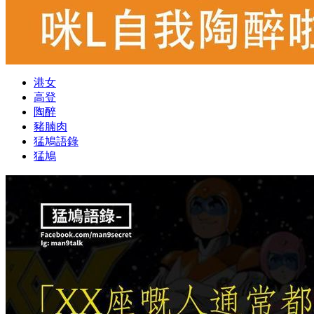
港女
高登
陶醉
豬腩肉
猛鳩語錄
猛鳩