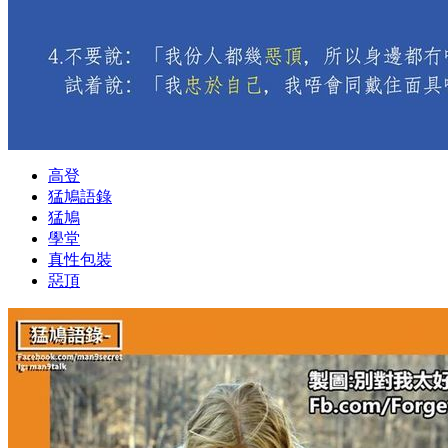
高登
猛鳩語錄
猛鳩
學堂
真性包裝
惡頂