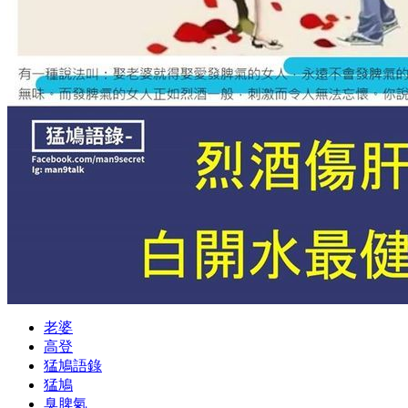
老婆
高登
猛鳩語錄
猛鳩
臭脾氣