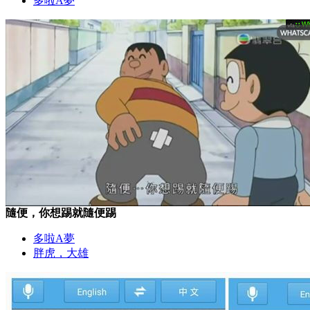
多啦A夢
隨便，你想踢就隨便踢
多啦A夢
胖虎，大雄