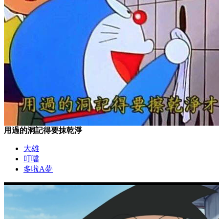
用過的洞記得要抹乾淨
大雄
叮噹
多啦A夢