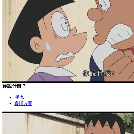
你說什麼？
胖虎
多啦A夢