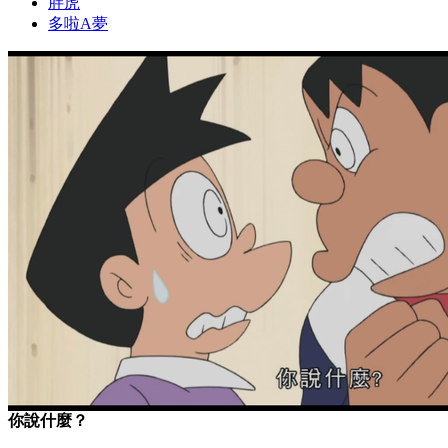
胖虎
多啦A夢
你說什麼？