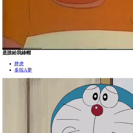
是誰給我綠帽
胖虎
多啦A夢