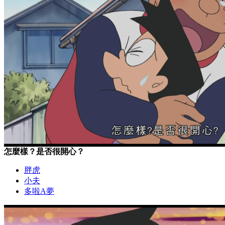
怎麼樣？是否很開心？
胖虎
小夫
多啦A夢