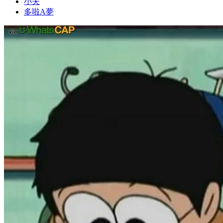
小夫
多啦A夢