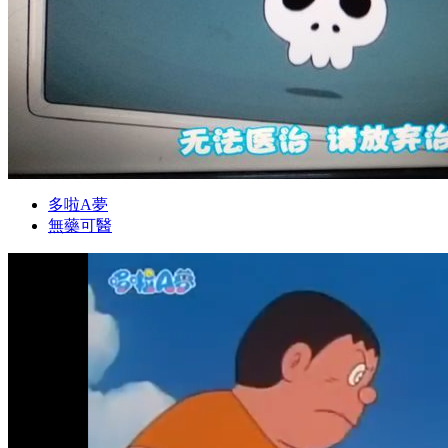
多啦A夢
無藥可醫