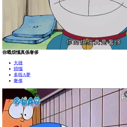
你嘅煩惱真係奢侈
大雄
煩惱
多啦A夢
奢侈