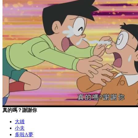
真的嗎？謝謝你
大雄
小夫
多啦A夢