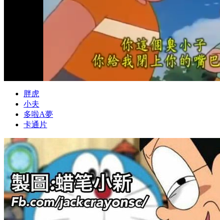
胖虎
小夫
多啦A夢
卡通片