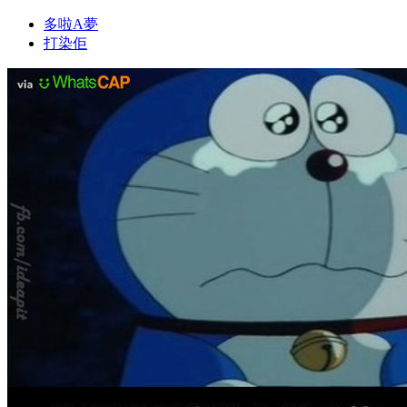
多啦A夢
打染佢