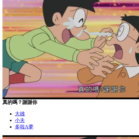
真的嗎？謝謝你
大雄
小夫
多啦A夢