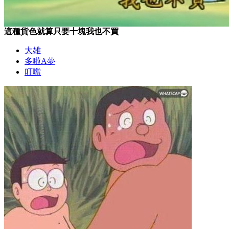
這種貨色就算只要十塊我也不買
大雄
多啦A夢
叮噹