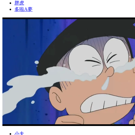
胖虎
多啦A夢
小夫