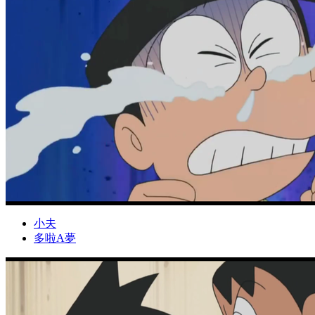
小夫
多啦A夢