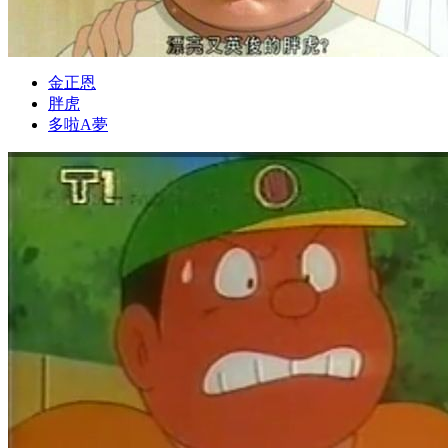
金正恩
胖虎
多啦A夢