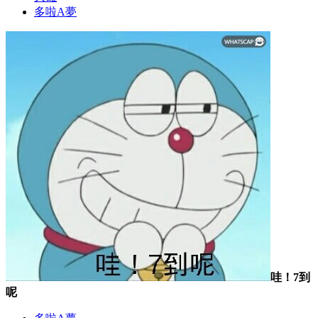
多啦A夢
哇！7到
呢