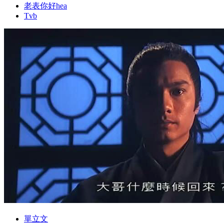
老表你好hea
Tvb
單立文