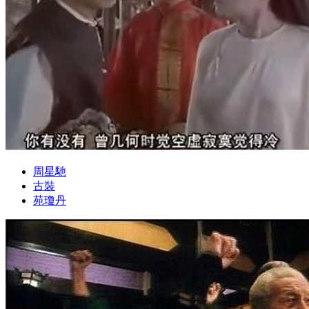
周星馳
古裝
苑瓊丹