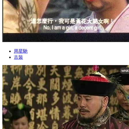
周星馳
古裝