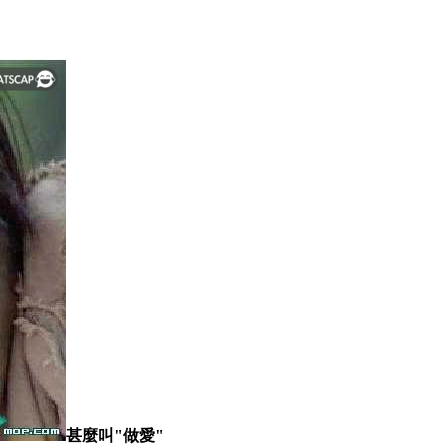
甚麼叫"做愛"