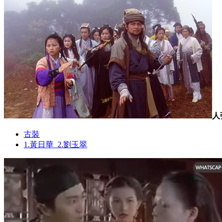
人
古裝
1.黃日華_2.劉玉翠