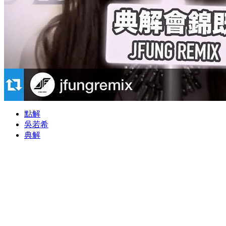
點解
吳若希
典解