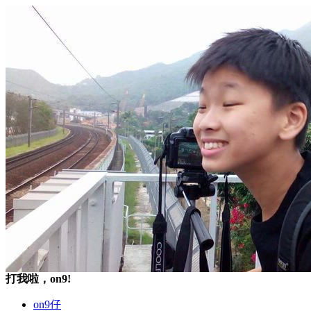
打我啦，on9!
on9仔