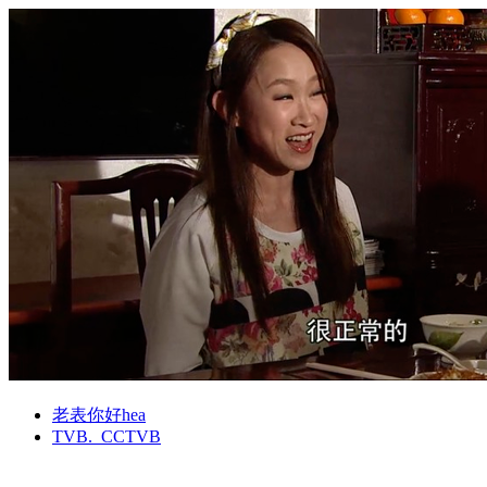
老表你好hea
TVB._CCTVB