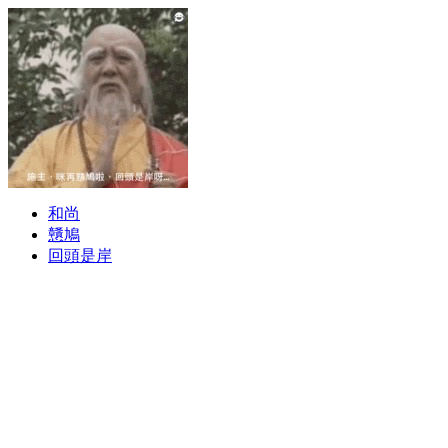
和尚
戇鳩
回頭是岸