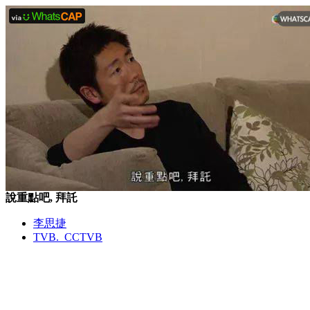
說重點吧, 拜託
李思捷
TVB._CCTVB