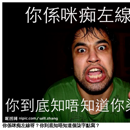
你係咪痴左線呀？你到底知唔知道個柒字點寫？