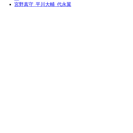
宮野真守_平川大輔_代永翼