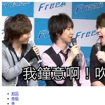
邪惡
串咀
串