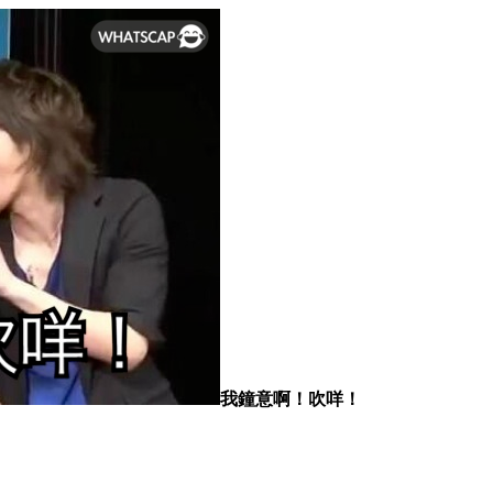
我鐘意啊！吹咩！