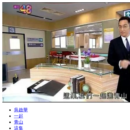
吳啟華
一起
青山
這集