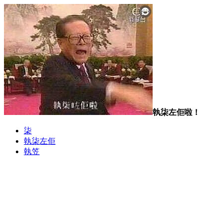
執柒左佢啦！
柒
執柒左佢
執笠