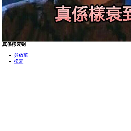
真係樣衰到
吳啟華
樣衰