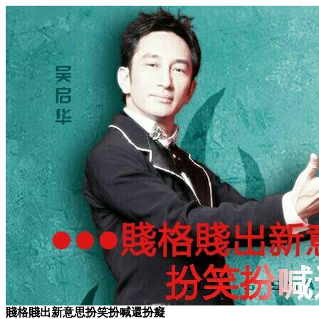
賤格賤出新意思扮笑扮喊還扮癡