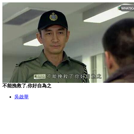
不能挽救了,你好自為之
吳啟華