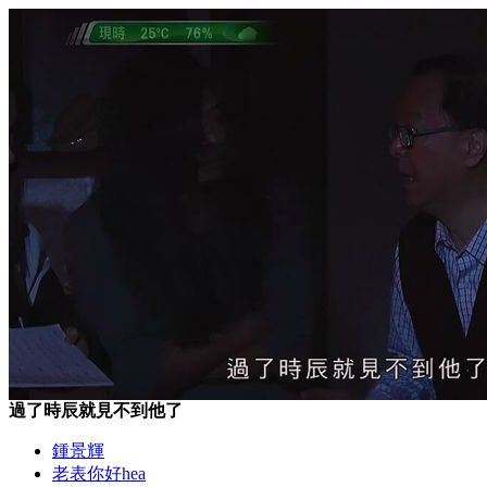
過了時辰就見不到他了
鍾景輝
老表你好hea