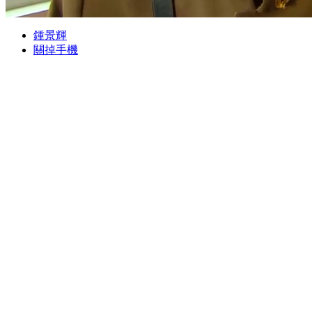
鍾景輝
關掉手機