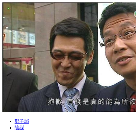
鄭子誠
陰謀