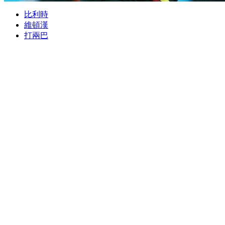
比利時
維頓漢
打兩巴