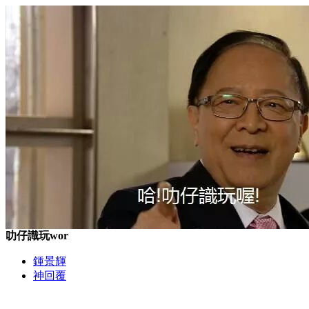
叻仔識玩wor
鍾景輝
神回覆