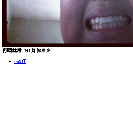
再嘈就用TNT炸你屋企
on9仔