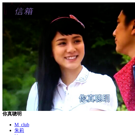
你真聰明
M_club
朱莉