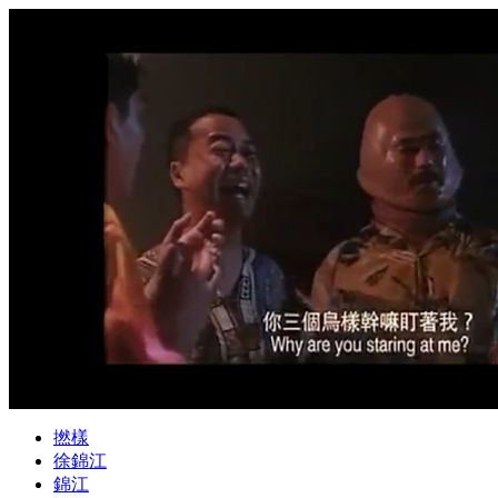
撚樣
徐錦江
錦江