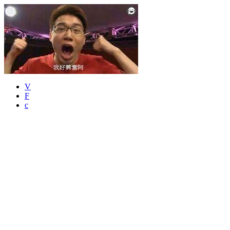
V
F
c