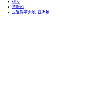
好人
黃翠如
走過浮華大地_亞洲篇