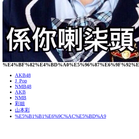
%E4%BF%82%E4%BD%A0%E5%96%87%E6%9F%92%
AKB48
J_Pop
NMB48
AKB
NMB
彩姐
山本彩
%E5%B1%B1%E6%9C%AC%E5%BD%A9