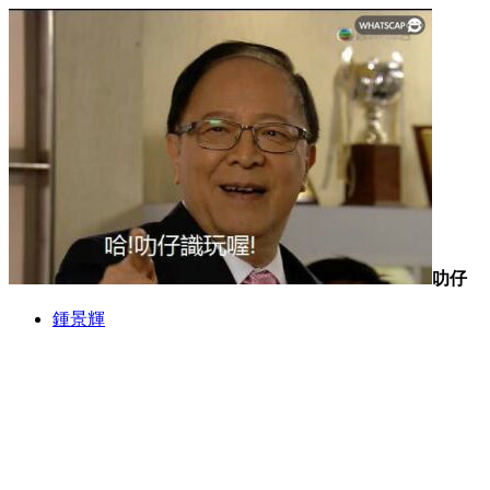
叻仔
鍾景輝