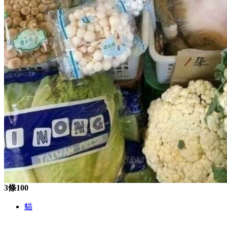
3條100
貓